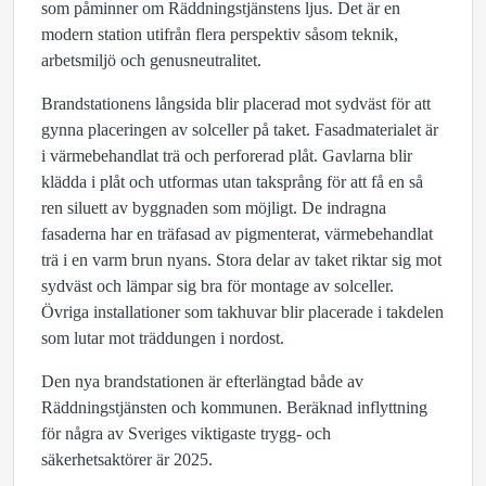
som påminner om Räddningstjänstens ljus. Det är en
modern station utifrån flera perspektiv såsom teknik,
arbetsmiljö och genusneutralitet.
Brandstationens långsida blir placerad mot sydväst för att
gynna placeringen av solceller på taket. Fasadmaterialet är
i värmebehandlat trä och perforerad plåt. Gavlarna blir
klädda i plåt och utformas utan taksprång för att få en så
ren siluett av byggnaden som möjligt. De indragna
fasaderna har en träfasad av pigmenterat, värmebehandlat
trä i en varm brun nyans. Stora delar av taket riktar sig mot
sydväst och lämpar sig bra för montage av solceller.
Övriga installationer som takhuvar blir placerade i takdelen
som lutar mot träddungen i nordost.
Den nya brandstationen är efterlängtad både av
Räddningstjänsten och kommunen. Beräknad inflyttning
för några av Sveriges viktigaste trygg- och
säkerhetsaktörer är 2025.