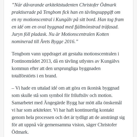
”När dåvarande arkitektstudenten Christofer Ödmark
praktiserade på Tengbom fick han en tävlingsuppgift om
en ny motionscentral i Kungälv på sitt bord. Han tog fram
en idé om en oval byggnad med fjällmönstrad träfasad.
Juryn föll pladask. Nu är Motionscentralen Kotten
nominerad till Årets Bygge 2016.”
Tengbom vann uppdraget att gestalta motionscentralen i
Fontinområdet 2013, då en tävling utlystes av Kungälvs
kommun efter att den ursprungliga byggnaden
totalförstörts i en brand.
– Vi hade en uttalad idé om att göra en ikonisk byggnad
som skulle stå som symbol för friluftsliv och motion.
Samarbetet med Ängegärde Bygg har mött alla önskemål
vi har som arkitekter. Vi har haft kontinuerlig kontakt
genom hela processen och det är tydligt att de ansträngt sig
för att uppnå vår gemensamma vision, säger Christofer
Ödmark.